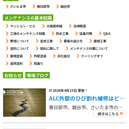
さいたま市
春日部市
越谷市
メンテナンスの基本知識
マンション・ビル
大規模修繕
法律関連
工場のメンテナンス知識
防水工事
猛暑対策
Q&A
費用について
塗床工事
業者の選び方
屋根工事
塗料について
契約に関して
メンテナンス作業について
屋根塗装
外壁塗装
劣化症状
クーリングオフ
遮熱塗料
雨漏り
お知らせ
現場ブログ
2026年4月15日 更新！
ALC外壁のひび割れ補修はどう進める？越谷市・春日部市・さいたま市の工場・倉庫オーナー向けに原因・補修方法・費用目安を解説
春日部市、越谷市、さいたま市の工場を中心に外壁塗装工事・屋根塗装工事、リフォーム工事を専門にしている 工場・倉庫の外壁塗装・屋根塗装専門店ジャパンテック（株）です！ 代表取締役の奈良部です！ ALC外壁は、工場や倉庫、事 […]
続きはこちら