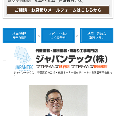
電話受付時間 9:00～18:00（日曜祝日定休）
ご相談・お見積りメールフォームはこちらから
地元/専門
スピード対応
納得！最適な
×
×
安全/保証
ご相談無料
塗装プラン
＝
ジャパンテックは、埼玉近辺の工場・倉庫オーナー様をサポートする塗装専門会社で
す