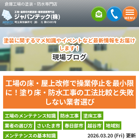
倉庫工場の塗装・防水専門店
MENU
塗装に関するマメ知識やイベントなど最新情報をお届け
します！
現場ブログ
工場の床・屋上改修で操業停止を最小限
に！塗り床・防水工事の工法比較と失敗
しない業者選び
工場のメンテナンス知識
防水工事
塗床工事
業者の選び方
さいたま市
春日部市
越谷市
地域別
2026.03.20 (Fri) 更新
メンテナンスの基本知識