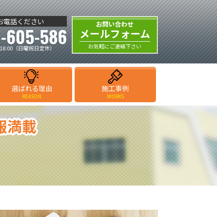
お電話ください
お問い合わせ
-605-586
メールフォーム
お気軽にご連絡下さい
18:00（日曜祝日定休）
選ばれる理由
施工事例
REASON
WORKS
報満載