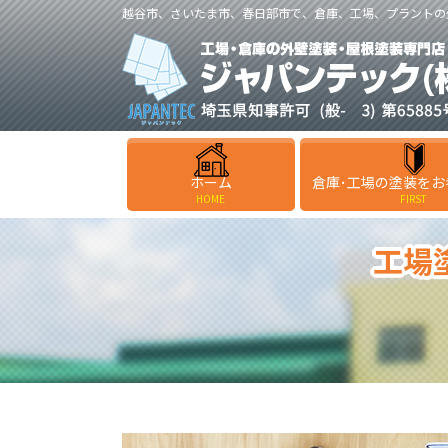
越谷市、さいたま市、春日部市で、倉庫、工場、プラントの
ホーム
倉庫･工場の塗装をお
HOME
FIRST
工場