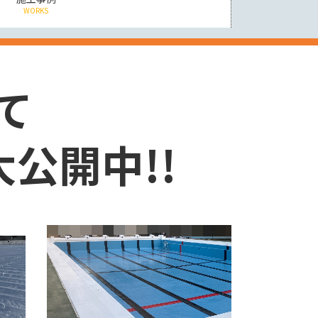
WORKS
て
公開中!!