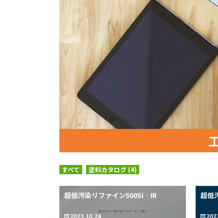
すべて
塗料カタログ (4)
超低汚染リファイン500Si‐IR
超低汚
2023.10.24
202