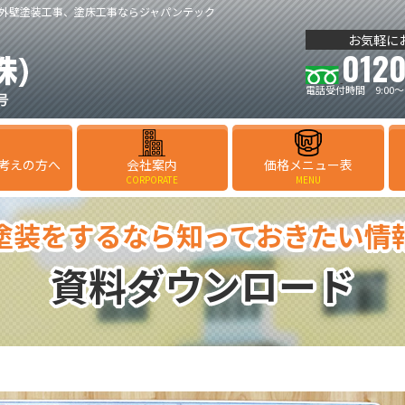
外壁塗装工事、塗床工事ならジャパンテック
お気軽に
0120
電話受付時間 9:00～
考えの方へ
会社案内
価格メニュー表
CORPORATE
MENU
塗装をするなら知っておきたい情
資料ダウンロード