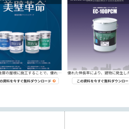
工場・倉庫の屋根に施工することで、優れた超耐候性、遮熱性を発揮する無機フッ素塗料「超超低汚染リファイン500MF‐IR」の性能がわかるパンフレットです。 屋根表面温度の比較・サーモグラフィーによる比較など、事例を元にご紹介します。
の資料を今すぐ無料ダウンロード
この資料を今すぐ無料ダウンロー