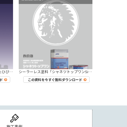
優れた伸長率により、建物に発生したひび割れを表面化させず水の浸入を防ぐ「EC-100PCM」の性能がわかるパンフレットです。 防水性、遮熱性、耐候性に優れており、各種実験を元に性能をわかりやすくご紹介します。
シーラーレス塗料「シャネツトップワンSi-JY」のパンフレットです。 遮熱性・耐候性・防錆性・付着性という上塗材・下塗材に求められる機能を同時に発揮する錆止め兼用上塗材で、工期短縮に貢献する塗料です。
ド
この資料を今すぐ無料ダウンロード
施工事例