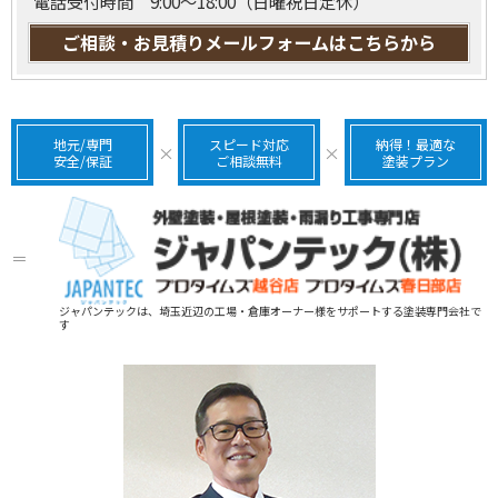
電話受付時間 9:00～18:00（日曜祝日定休）
ご相談・お見積りメールフォームはこちらから
地元/専門
スピード対応
納得！最適な
×
×
安全/保証
ご相談無料
塗装プラン
＝
ジャパンテックは、埼玉近辺の工場・倉庫オーナー様をサポートする塗装専門会社で
す