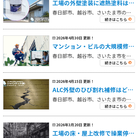
工場の外壁塗装に遮熱塗料は必要？暑さ対策とメンテナンスを同時に考えるポイント
春日部市、越谷市、さいたま市の工場を中心に外壁塗装工事・屋根塗装工事、リフォーム工事を専門にしている 工場・倉庫の外壁塗装・屋根塗装専門店ジャパンテック（株）です！ 代表取締役の奈良部です！ 工場の夏場の暑さは、作業環境 […]
続きはこちら
2026年4月30日 更新！
マンション・ビルの大規模修繕費用相場は？越谷市・春日部市・さいたま市の管理組合・オーナーが失敗しない見積比較のポイント
春日部市、越谷市、さいたま市を中心に外壁塗装工事・屋根塗装工事、リフォーム工事を専門にしている 工場・倉庫の外壁塗装・屋根塗装専門店ジャパンテック（株）です！ 代表取締役の奈良部です！ 大規模修繕を考え始めると、多くの管 […]
続きはこちら
2026年4月15日 更新！
ALC外壁のひび割れ補修はどう進める？越谷市・春日部市・さいたま市の工場・倉庫オーナー向けに原因・補修方法・費用目安を解説
春日部市、越谷市、さいたま市の工場を中心に外壁塗装工事・屋根塗装工事、リフォーム工事を専門にしている 工場・倉庫の外壁塗装・屋根塗装専門店ジャパンテック（株）です！ 代表取締役の奈良部です！ ALC外壁は、工場や倉庫、事 […]
続きはこちら
2026年3月20日 更新！
工場の床・屋上改修で操業停止を最小限に！塗り床・防水工事の工法比較と失敗しない業者選び