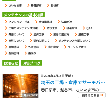
さいたま市
春日部市
越谷市
メンテナンスの基本知識
マンション・ビル
大規模修繕
法律関連
工場のメンテナンス知識
防水工事
猛暑対策
Q&A
費用について
塗床工事
業者の選び方
屋根工事
塗料について
契約に関して
メンテナンス作業について
屋根塗装
外壁塗装
劣化症状
クーリングオフ
遮熱塗料
雨漏り
お知らせ
現場ブログ
2026年7月15日 更新！
埼玉の工場・倉庫でサーモバリアを検討するなら？施工事例から見る効果・費用・遮熱塗料との違い
春日部市、越谷市、さいたま市の工場を中心に外壁塗装工事・屋根塗装工事、リフォーム工事を専門にしている 工場・倉庫の外壁塗装・屋根塗装専門店ジャパンテック（株）です！ 代表取締役の奈良部です！ 夏場の工場や倉庫では、屋根か […]
続きはこちら