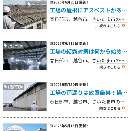
2026年6月25日 更新！
工場の屋根にアスベストがあるかも？塗装・カバー工法・解体前に確認すべき判断基準
春日部市、越谷市、さいたま市の工場を中心に外壁塗装工事・屋根塗装工事、リフォーム工事を専門にしている 工場・倉庫の外壁塗装・屋根塗装専門店ジャパンテック（株）です！ 代表取締役の奈良部です！ 工場や倉庫の波形スレート屋根 […]
続きはこちら
2026年6月15日 更新！
工場の結露対策は何から始める？原因別チェックと改善方法を専門業者が解説
春日部市、越谷市、さいたま市の工場を中心に外壁塗装工事・屋根塗装工事、リフォーム工事を専門にしている 工場・倉庫の外壁塗装・屋根塗装専門店ジャパンテック（株）です！ 代表取締役の奈良部です！ 工場内で天井や壁、配管、床ま […]
続きはこちら
2026年5月30日 更新！
工場の雨漏りは放置厳禁！操業トラブルを防ぐ原因調査と修理の進め方
春日部市、越谷市、さいたま市の工場を中心に外壁塗装工事・屋根塗装工事、リフォーム工事を専門にしている 工場・倉庫の外壁塗装・屋根塗装専門店ジャパンテック（株）です！ 代表取締役の奈良部です！ 工場の雨漏りは、一般住宅の雨 […]
続きはこちら
2026年5月15日 更新！