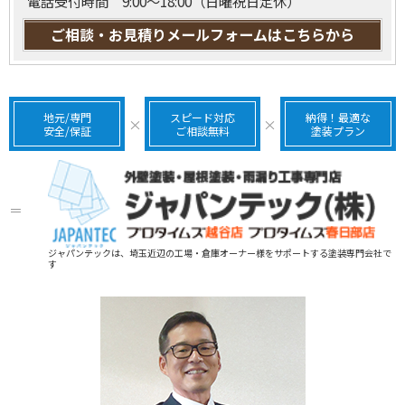
電話受付時間 9:00～18:00（日曜祝日定休）
ご相談・お見積りメールフォームはこちらから
地元/専門
スピード対応
納得！最適な
×
×
安全/保証
ご相談無料
塗装プラン
＝
ジャパンテックは、埼玉近辺の工場・倉庫オーナー様をサポートする塗装専門会社で
す