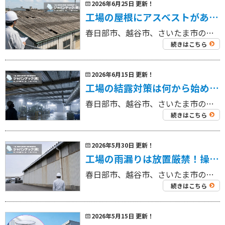
2026年6月25日 更新！
工場の屋根にアスベストがあるかも？塗装・カバー工法・解体前に確認すべき判断基準
春日部市、越谷市、さいたま市の工場を中心に外壁塗装工事・屋根塗装工事、リフォーム工事を専門にしている 工場・倉庫の外壁塗装・屋根塗装専門店ジャパンテック（株）です！ 代表取締役の奈良部です！ 工場や倉庫の波形スレート屋根 […]
続きはこちら
2026年6月15日 更新！
工場の結露対策は何から始める？原因別チェックと改善方法を専門業者が解説
春日部市、越谷市、さいたま市の工場を中心に外壁塗装工事・屋根塗装工事、リフォーム工事を専門にしている 工場・倉庫の外壁塗装・屋根塗装専門店ジャパンテック（株）です！ 代表取締役の奈良部です！ 工場内で天井や壁、配管、床ま […]
続きはこちら
2026年5月30日 更新！
工場の雨漏りは放置厳禁！操業トラブルを防ぐ原因調査と修理の進め方
春日部市、越谷市、さいたま市の工場を中心に外壁塗装工事・屋根塗装工事、リフォーム工事を専門にしている 工場・倉庫の外壁塗装・屋根塗装専門店ジャパンテック（株）です！ 代表取締役の奈良部です！ 工場の雨漏りは、一般住宅の雨 […]
続きはこちら
2026年5月15日 更新！