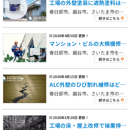
工場の外壁塗装に遮熱塗料は必要？暑さ対策とメンテナンスを同時に考えるポイント
春日部市、越谷市、さいたま市の工場を中心に外壁塗装工事・屋根塗装工事、リフォーム工事を専門にしている 工場・倉庫の外壁塗装・屋根塗装専門店ジャパンテック（株）です！ 代表取締役の奈良部です！ 工場の夏場の暑さは、作業環境 […]
続きはこちら
2026年4月30日 更新！
マンション・ビルの大規模修繕費用相場は？越谷市・春日部市・さいたま市の管理組合・オーナーが失敗しない見積比較のポイント
春日部市、越谷市、さいたま市を中心に外壁塗装工事・屋根塗装工事、リフォーム工事を専門にしている 工場・倉庫の外壁塗装・屋根塗装専門店ジャパンテック（株）です！ 代表取締役の奈良部です！ 大規模修繕を考え始めると、多くの管 […]
続きはこちら
2026年4月15日 更新！
ALC外壁のひび割れ補修はどう進める？越谷市・春日部市・さいたま市の工場・倉庫オーナー向けに原因・補修方法・費用目安を解説
春日部市、越谷市、さいたま市の工場を中心に外壁塗装工事・屋根塗装工事、リフォーム工事を専門にしている 工場・倉庫の外壁塗装・屋根塗装専門店ジャパンテック（株）です！ 代表取締役の奈良部です！ ALC外壁は、工場や倉庫、事 […]
続きはこちら
2026年3月20日 更新！
工場の床・屋上改修で操業停止を最小限に！塗り床・防水工事の工法比較と失敗しない業者選び