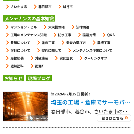
さいたま市
春日部市
越谷市
メンテナンスの基本知識
マンション・ビル
大規模修繕
法律関連
工場のメンテナンス知識
防水工事
猛暑対策
Q&A
費用について
塗床工事
業者の選び方
屋根工事
塗料について
契約に関して
メンテナンス作業について
屋根塗装
外壁塗装
劣化症状
クーリングオフ
遮熱塗料
雨漏り
お知らせ
現場ブログ
2026年7月15日 更新！
埼玉の工場・倉庫でサーモバリアを検討するなら？施工事例から見る効果・費用・遮熱塗料との違い
春日部市、越谷市、さいたま市の工場を中心に外壁塗装工事・屋根塗装工事、リフォーム工事を専門にしている 工場・倉庫の外壁塗装・屋根塗装専門店ジャパンテック（株）です！ 代表取締役の奈良部です！ 夏場の工場や倉庫では、屋根か […]
続きはこちら