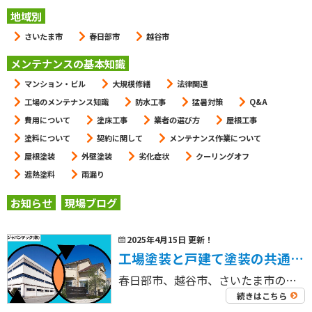
地域別
さいたま市
春日部市
越谷市
メンテナンスの基本知識
マンション・ビル
大規模修繕
法律関連
工場のメンテナンス知識
防水工事
猛暑対策
Q&A
費用について
塗床工事
業者の選び方
屋根工事
塗料について
契約に関して
メンテナンス作業について
屋根塗装
外壁塗装
劣化症状
クーリングオフ
遮熱塗料
雨漏り
お知らせ
現場ブログ
2025年4月15日 更新！
工場塗装と戸建て塗装の共通点とは？｜失敗しない業者選びのために押さえておくべき基準とは
春日部市、越谷市、さいたま市の工場を中心に外壁塗装工事・屋根塗装工事、リフォーム工事を専門にしている 工場・倉庫の外壁塗装・屋根塗装専門店ジャパンテック（株）です！ 代表取締役の奈良部です！ 工場塗装と戸建て塗装は、建物 […]
続きはこちら