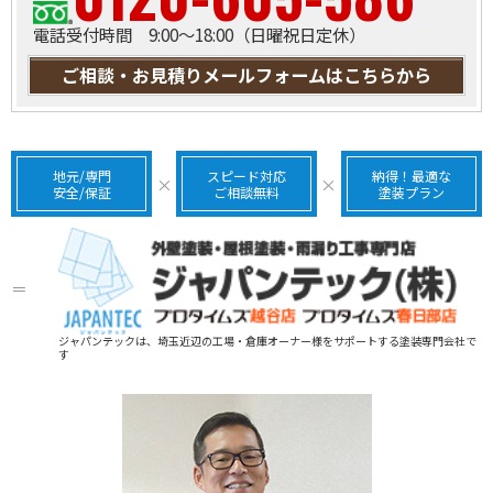
電話受付時間 9:00～18:00（日曜祝日定休）
ご相談・お見積りメールフォームはこちらから
地元/専門
スピード対応
納得！最適な
×
×
安全/保証
ご相談無料
塗装プラン
＝
ジャパンテックは、埼玉近辺の工場・倉庫オーナー様をサポートする塗装専門会社で
す