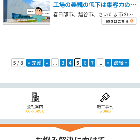
工場の美観の低下は集客力の低下に影響する！？美観向上で集客に相乗効果を生む5つの理由
春日部市、越谷市、さいたま市の工場を中心に外壁塗装工事・屋根塗装工事、リフォーム工事を専門にしている 工場・倉庫の外壁塗装・屋根塗装専門店ジャパンテック（株）です！ 代表取締役の奈良部です！ 💬「工場の外観が綺麗だと、働 […]
続きはこちら
5 / 8
« 先頭
«
...
3
4
5
6
7
...
»
最後 »
会社案内
施工事例
CORPORATE
WORKS
お悩み解決に向けて