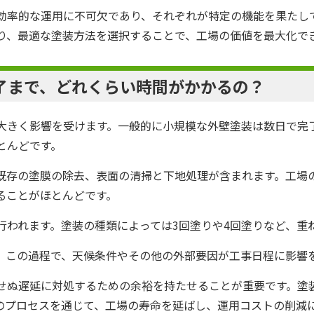
効率的な運用に不可欠であり、それぞれが特定の機能を果たし
り、最適な塗装方法を選択することで、工場の価値を最大化で
了まで、どれくらい時間がかかるの？
大きく影響を受けます。一般的に小規模な外壁塗装は数日で完
とんどです。
既存の塗膜の除去、表面の清掃と下地処理が含まれます。工場
ることがほとんどです。
行われます。塗装の種類によっては3回塗りや4回塗りなど、重
。この過程で、天候条件やその他の外部要因が工事日程に影響
せぬ遅延に対処するための余裕を持たせることが重要です。塗
のプロセスを通じて、工場の寿命を延ばし、運用コストの削減