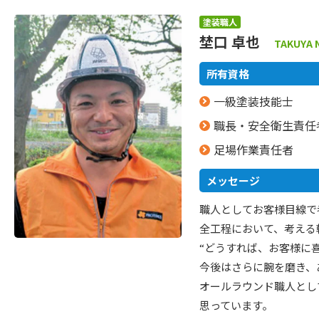
塗装職人
埜口 卓也
TAKUYA 
所有資格
一級塗装技能士
職長・安全衛生責任
足場作業責任者
メッセージ
職人としてお客様目線で
全工程において、考える
“どうすれば、お客様に
今後はさらに腕を磨き、
オールラウンド職人とし
思っています。